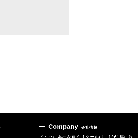
Company
事
会社情報
ドイツに本社を置くリタールは、1961年に設