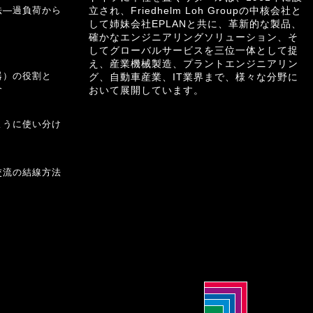
法―過負荷から
立され、Friedhelm Loh Groupの中核会社と
して姉妹会社EPLANと共に、革新的な製品、
確かなエンジニアリングソリューション、そ
してグローバルサービスを三位一体として捉
え、産業機械製造、プラントエンジニアリン
器）の役割と
グ、自動車産業、IT業界まで、様々な分野に
介
おいて展開しています。
ように使い分け
交流の結線方法