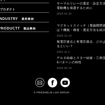
サーマルリレーの選定・設定方
電動機を保護するために
プロダクト
2024.01.22
INDUSTRY
業界事例
マグネットスイッチ（電磁開閉
PRODUCTT
製品事例
は？機能・構造・選定方法を紹
2020.12.14
無電圧接点と有電圧接点、どの
るといい？
2021.11.1
デルタ結線とスター結線－三相
4パターンの特性
2019.05.14
© FRIEDHELM LOH GROUP .