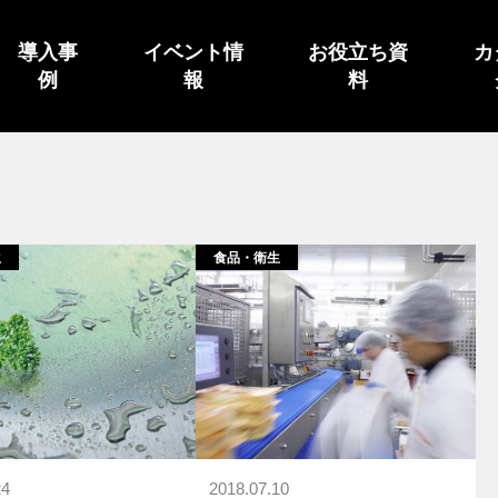
導入事
イベント情
お役立ち資
カ
例
報
料
生
食品・衛生
24
2018.07.10