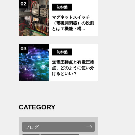
02
制御盤
マグネットスイッチ
（電磁開閉器）の役割
とは？機能・構
...
03
制御盤
無電圧接点と有電圧接
点、どのように使い分
けるといい？
CATEGORY
ブログ