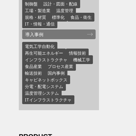
制御盤
設計・図面・配線
工場・製造業
温度管理
規格・材質
標準化
食品・衛生
IT・情報・通信
導入事例
電気工学自動化
再生可能エネルギー
情報技術
インフラストラクチャ
機械工学
食品産業
プロセス産業
輸送技術
国内事例
キャビネットボックス
分電・配電システム
温度管理システム
ITインフラストラクチャ