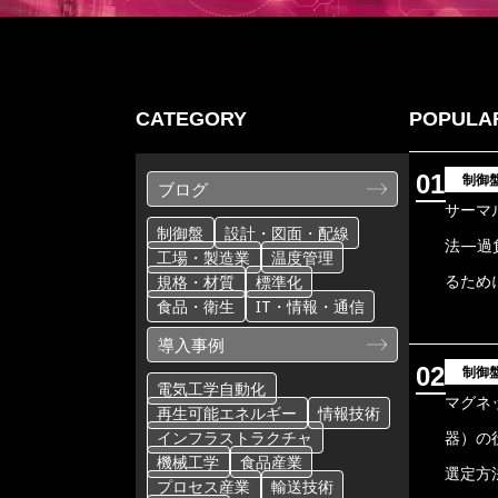
CATEGORY
POPULA
01
制御
ブログ
サーマ
制御盤
設計・図面・配線
法―過
工場・製造業
温度管理
るため
規格・材質
標準化
食品・衛生
IT・情報・通信
導入事例
02
制御
電気工学自動化
マグネ
再生可能エネルギー
情報技術
インフラストラクチャ
器）の
機械工学
食品産業
選定方
プロセス産業
輸送技術