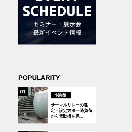
POPULARITY
01
制御盤
サーマルリレーの選
定・設定方法―過負荷
から電動機を保
...