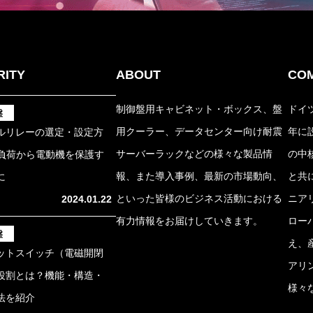
RITY
ABOUT
CO
制御盤用キャビネット・ボックス、盤
ドイ
盤
用クーラー、データセンター向け耐震
年に設
ルリレーの選定・設定方
サーバーラックなどの様々な製品情
の中
負荷から電動機を保護す
報、また導入事例、最新の市場動向、
と共
に
といった皆様のビジネス活動における
ニア
2024.01.22
有力情報をお届けしていきます。
ロー
盤
え、
ットスイッチ（電磁開閉
アリ
役割とは？機能・構造・
様々
法を紹介