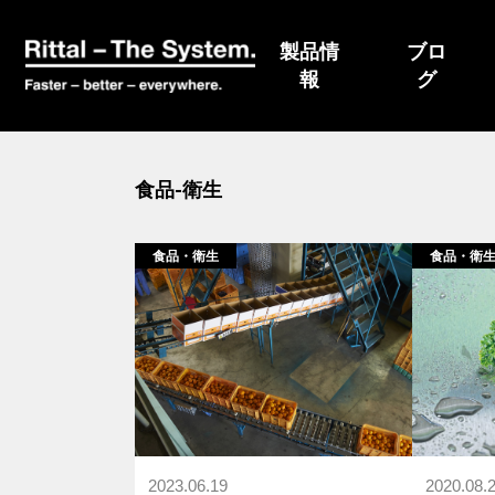
ブログ
導入事例
製品情
ブロ
報
グ
食品-衛生
食品・衛生
食品・衛
2023.06.19
2020.08.