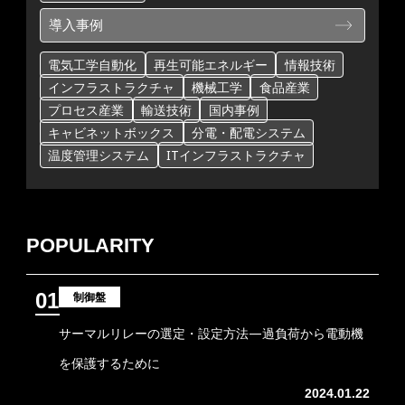
導入事例
電気工学自動化
再生可能エネルギー
情報技術
インフラストラクチャ
機械工学
食品産業
プロセス産業
輸送技術
国内事例
キャビネットボックス
分電・配電システム
温度管理システム
ITインフラストラクチャ
POPULARITY
01
制御盤
サーマルリレーの選定・設定方法―過負荷から電動機
を保護するために
2024.01.22