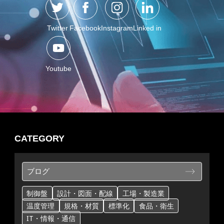
Twitter
Facebook
Instagram
Linked in
Youtube
CATEGORY
ブログ
制御盤
設計・図面・配線
工場・製造業
温度管理
規格・材質
標準化
食品・衛生
IT・情報・通信