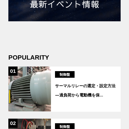
POPULARITY
01
制御盤
サーマルリレーの選定・設定方法
―過負荷から電動機を保
...
02
制御盤