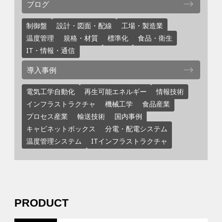
ブログ
制御盤
設計・図面・配線
工場・製造業
温度管理
規格・材質
標準化
食品・衛生
IT・情報・通信
導入事例
電気工学自動化
再生可能エネルギー
情報技術
インフラストラクチャ
機械工学
食品産業
プロセス産業
輸送技術
国内事例
キャビネットボックス
分電・配電システム
温度管理システム
ITインフラストラクチャ
PRODUCT