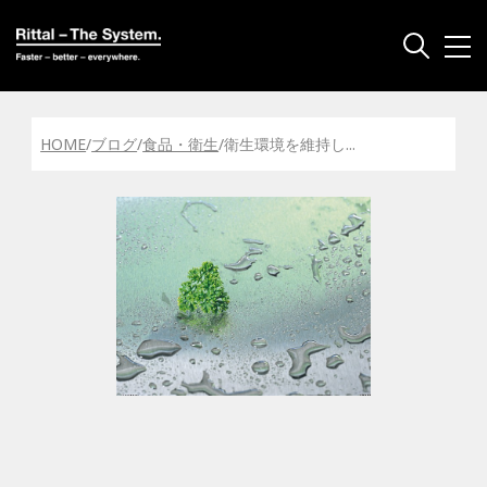
HOME
/
ブログ
/
食品・衛生
/
衛生環境を維持し
...