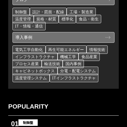
制御盤
設計・図面・配線
工場・製造業
温度管理
規格・材質
標準化
食品・衛生
IT・情報・通信
導入事例
電気工学自動化
再生可能エネルギー
情報技術
インフラストラクチャ
機械工学
食品産業
プロセス産業
輸送技術
国内事例
キャビネットボックス
分電・配電システム
温度管理システム
ITインフラストラクチャ
POPULARITY
01
制御盤