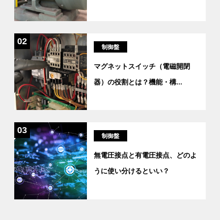
02
制御盤
マグネットスイッチ（電磁開閉
器）の役割とは？機能・構
...
03
制御盤
無電圧接点と有電圧接点、どのよ
うに使い分けるといい？