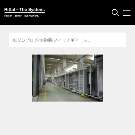
HOME
/
ブログ
/
制御盤
/
スイッチギア（ス
...