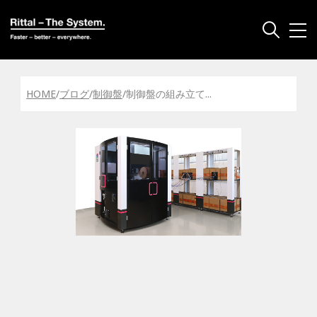
HOME
/
ブログ
/
制御盤
/
制御盤の組み立て
...