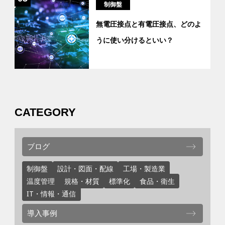
制御盤
無電圧接点と有電圧接点、どのよ
うに使い分けるといい？
CATEGORY
ブログ
制御盤
設計・図面・配線
工場・製造業
温度管理
規格・材質
標準化
食品・衛生
IT・情報・通信
導入事例