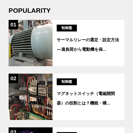
POPULARITY
01
制御盤
サーマルリレーの選定・設定方法
―過負荷から電動機を保
...
02
制御盤
マグネットスイッチ（電磁開閉
器）の役割とは？機能・構
...
03