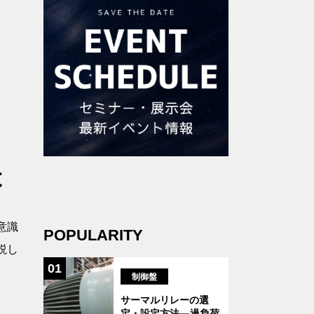
は
意識
POPULARITY
説し
01
制御盤
サーマルリレーの選
定・設定方法―過負荷