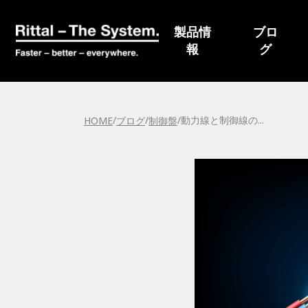
ブログ
導入事例
製品情
ブロ
報
グ
/
/
/
動力線と制御線の
...
HOME
ブログ
制御盤