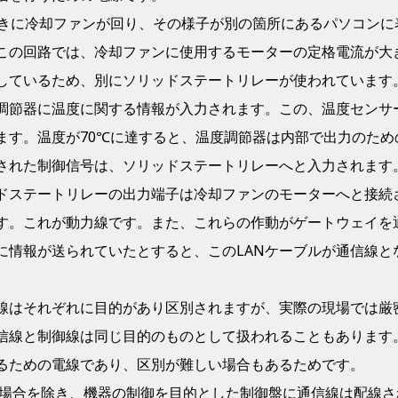
きに冷却ファンが回り、その様子が別の箇所にあるパソコンに
この回路では、冷却ファンに使用するモーターの定格電流が大
しているため、別にソリッドステートリレーが使われています
調節器に温度に関する情報が入力されます。この、温度センサ
ます。温度が
70℃
に達すると、温度調節器は内部で出力のため
された制御信号は、ソリッドステートリレーへと入力されます
ドステートリレーの出力端子は冷却ファンのモーターへと接続
す。これが動力線です。また、これらの作動がゲートウェイを
に情報が送られていたとすると、この
LAN
ケーブルが通信線と
線はそれぞれに目的があり区別されますが、実際の現場では厳
信線と制御線は同じ目的のものとして扱われることもあります
るための電線であり、区別が難しい場合もあるためです。
場合を除き、機器の制御を目的とした制御盤に通信線は配線さ