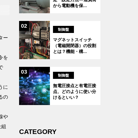
から電動機を保
...
02
制御盤
ター
マグネットスイッチ
（電磁開閉器）の役割
とは？機能・構
...
令を
で
03
制御盤
無電圧接点と有電圧接
うに
点、どのように使い分
るの
けるといい？
線や
仕組
CATEGORY