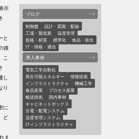
表示
ブログ
き
制御盤
設計・図面・配線
。
工場・製造業
温度管理
ーと
規格・材質
標準化
食品・衛生
IT・情報・通信
の接
導入事例
。こ
さ
電気工学自動化
再生可能エネルギー
情報技術
通し
インフラストラクチャ
機械工学
なり
食品産業
プロセス産業
輸送技術
国内事例
キャビネットボックス
密に
分電・配電システム
。ど
温度管理システム
ITインフラストラクチャ
れま