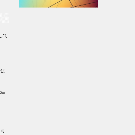
して
では
が生
たり