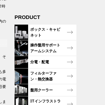
常時
PRODUCT
内の
ボックス・キャビ
ネット
操作盤用サポート
アームシステム
。そ
分電・配電
も多
フィルターファ
ン・熱交換器
の電
必要
盤用クーラー
ITインフラストラ
しま