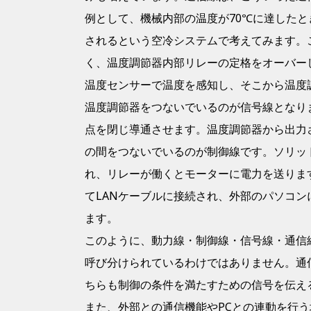
例として、機械内部の温度が
70℃
に達したと
されるという空冷システムで考えてみます。
く、温度調節器内部リレーの定格をオーバー
温度センサーで温度を感知し、そこから温度
温度調節器をつないでいるのが信号線となり
点を閉じ導通させます。温度調節器から出力
の間をつないでいるのが制御線です。ソリッ
れ、リレーが働くとモーターに電力を送りま
て
LAN
ケーブルに接続され、外部のパソコン
ます。
このように、動力線・制御線・信号線・通信
呼び分けられているわけではありません。通
ちらも制御の条件を満たすための信号を伝え
また、外部との通信機能や
PC
との連動を行う