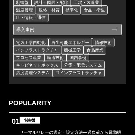
制御盤
設計・図面・配線
工場・製造業
温度管理
規格・材質
標準化
食品・衛生
IT・情報・通信
導入事例
電気工学自動化
再生可能エネルギー
情報技術
インフラストラクチャ
機械工学
食品産業
プロセス産業
輸送技術
国内事例
キャビネットボックス
分電・配電システム
温度管理システム
ITインフラストラクチャ
POPULARITY
01
制御盤
サーマルリレーの選定・設定方法―過負荷から電動機