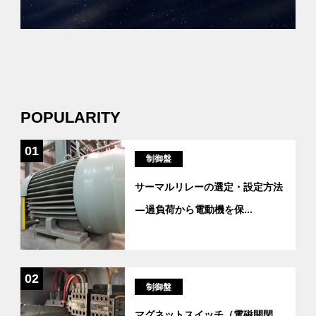
POPULARITY
01
制御盤
サーマルリレーの選定・設定方法
―過負荷から電動機を保
...
02
制御盤
マグネットスイッチ（電磁開閉