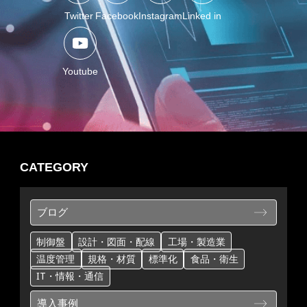
Twitter
Facebook
Instagram
Linked in
Youtube
CATEGORY
ブログ
制御盤
設計・図面・配線
工場・製造業
温度管理
規格・材質
標準化
食品・衛生
IT・情報・通信
導入事例