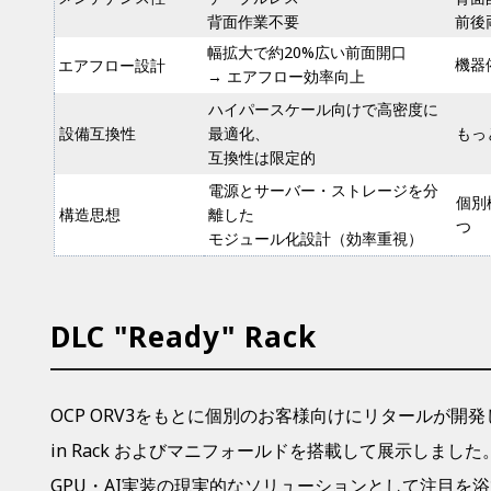
背面作業不要
前後
幅拡大で約20%広い前面開口
機器
エアフロー設計
→ エアフロー効率向上
ハイパースケール向けで高密度に
設備互換性
最適化、
もっ
互換性は限定的
電源とサーバー・ストレージを分
個別
構造思想
離した
つ
モジュール化設計（効率重視）
DLC "Ready" Rack
OCP ORV3をもとに個別のお客様向けにリタールが開
in Rack
およびマニ
フォールドを搭載して展示しました
GPU・AI実装の現実的なソリューションとして注目を