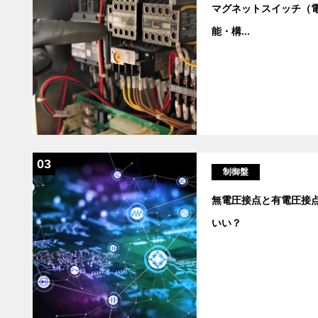
マグネットスイッチ（
能・構
...
03
制御盤
無電圧接点と有電圧接
いい？