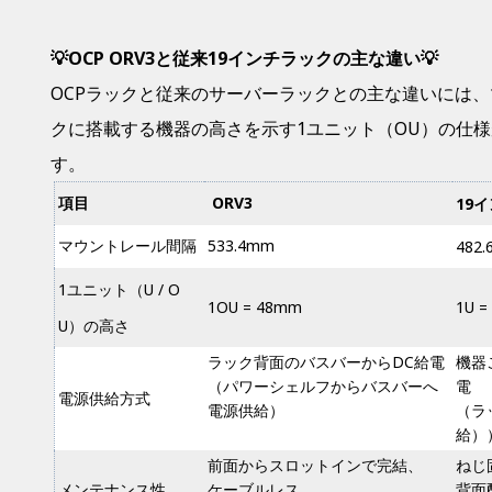
💡OCP ORV3と従来19インチラックの主な違い
💡
OCPラックと従来のサーバーラックとの主な違いには
クに搭載する機器の高さを示す1ユニット（OU）の仕
す。
項目
ORV3
19
マウントレール間隔
533.4mm
482
1ユニット（U / O
1OU = 48mm
1U =
U）の高さ
ラック背面のバスバーからDC給電
機器
（パワーシェルフからバスバーへ
電
電源供給方式
電源供給）
（ラ
給）
前面からスロットインで完結、
ねじ
メンテナンス性
ケーブルレス
背面