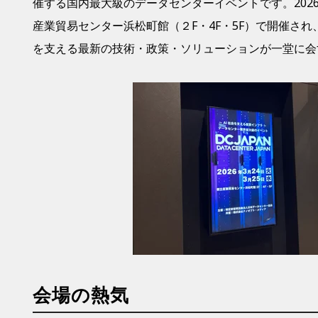
催する国内最大級のデータセンターイベントです。2026
産業貿易センター浜松町
館（２F・4F・5F）で開催さ
れ
を支える最新の技術・政策・ソリューションが一堂に会
会場の熱気