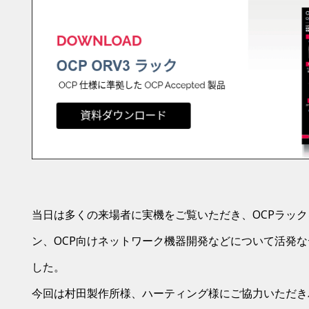
当日は多くの来場者に実機をご覧いただき、OCPラッ
ン、OCP向けネットワーク機器開発などについて活発
した。
今回は村田製作所様、ハーティング様にご協力いただ
き