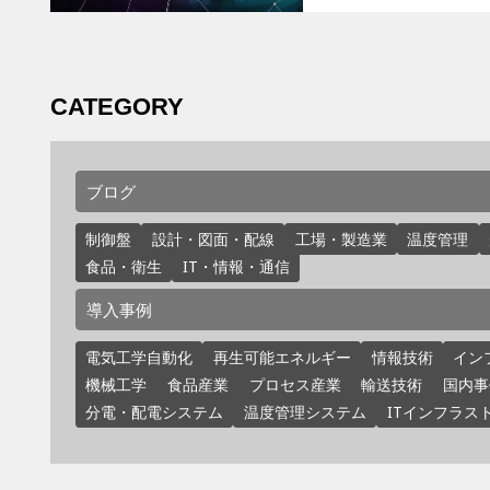
CATEGORY
ブログ
制御盤
設計・図面・配線
工場・製造業
温度管理
食品・衛生
IT・情報・通信
導入事例
電気工学自動化
再生可能エネルギー
情報技術
イン
機械工学
食品産業
プロセス産業
輸送技術
国内事
分電・配電システム
温度管理システム
ITインフラス