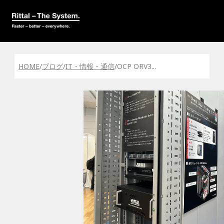
HOME
/
ブログ
/
IT・情報・通信
/
OCP ORV3
...