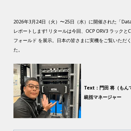
2026
年
3
月
24
日（火）〜
25
日（水）に開催された「
Data
レポートします
!
リタールは今回、
OCP ORV3
ラックと
C
フォールド
を展示。日本の皆さまに実機をご覧いただ
た。
Text：
門田 将（もん
統括マネージャー