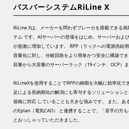
バスバーシステムRiLine X
RiLine Xは、メーカーを問わずブレーカを搭載でき
テム です
。
AIサーバーの登場をはじめ、サーバーおよ
が急激に増加しています。 RPP（ラックへの電源供給用
容量化に対し、分岐回路をより簡単かつ安全に構築でき
容量から大容量のサーバーラック（19インチ、OCP）
RiLineXを使用することでRPPの納期を大幅に効率化
足による長納期化の解消にも寄与するソリューションとなっ
規格に対応 していることも大きな強みです。
また、あ
のEplan（電気CAD） と連携することで、「若手の
とおっしゃっていただきました。