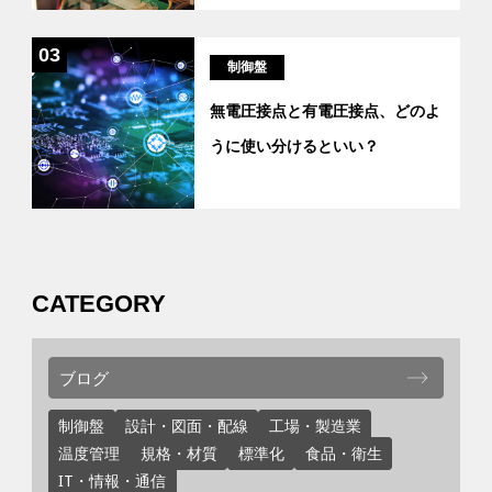
03
制御盤
無電圧接点と有電圧接点、どのよ
うに使い分けるといい？
CATEGORY
ブログ
制御盤
設計・図面・配線
工場・製造業
温度管理
規格・材質
標準化
食品・衛生
IT・情報・通信