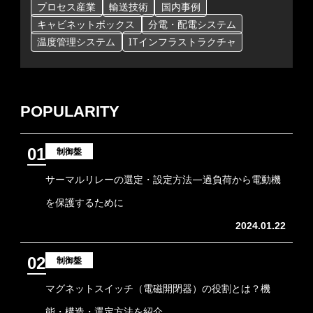
プロセス産業
輸送技術
国内事例
キャビネットボックス
分電・配電システム
温度管理システム
ITインフラストラクチャ
POPULARITY
01
制御盤
サーマルリレーの選定・設定方法―過負荷から電動機
を保護するために
2024.01.22
02
制御盤
マグネットスイッチ（電磁開閉器）の役割とは？機
能・構造・選定方法を紹介