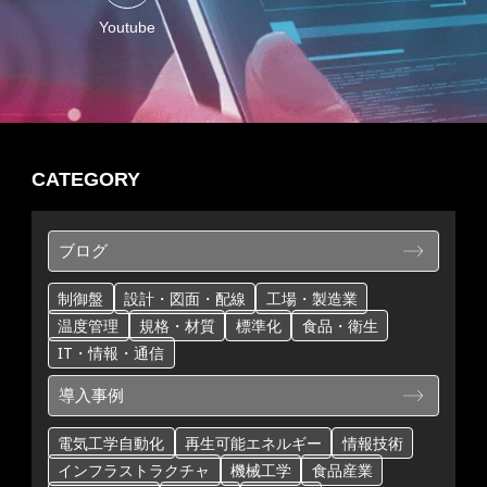
Youtube
CATEGORY
ブログ
制御盤
設計・図面・配線
工場・製造業
温度管理
規格・材質
標準化
食品・衛生
IT・情報・通信
導入事例
電気工学自動化
再生可能エネルギー
情報技術
インフラストラクチャ
機械工学
食品産業