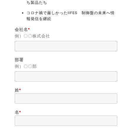
ち製品たち
コロナ禍で厳しかったIIFES 制御盤の未来へ情
報発信を継続
会社名
*
例）〇〇株式会社
部署
例）〇〇部
姓
*
名
*