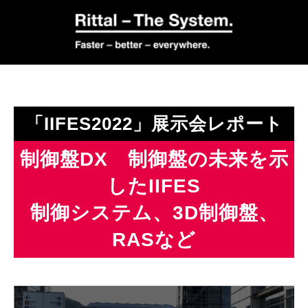
「IIFES2022」展示会レポート
制御盤DX 制御盤の未来を示
したIIFES
制御システム、3D制御盤、
RASなど