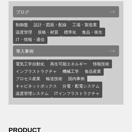
ブログ
制御盤
設計・図面・配線
工場・製造業
温度管理
規格・材質
標準化
食品・衛生
IT・情報・通信
導入事例
電気工学自動化
再生可能エネルギー
情報技術
インフラストラクチャ
機械工学
食品産業
プロセス産業
輸送技術
国内事例
キャビネットボックス
分電・配電システム
温度管理システム
ITインフラストラクチャ
PRODUCT