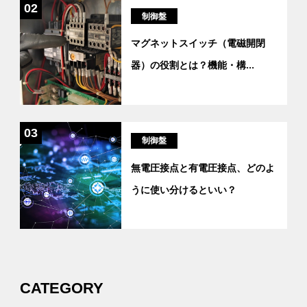
02
制御盤
マグネットスイッチ（電磁開閉
器）の役割とは？機能・構
...
03
制御盤
無電圧接点と有電圧接点、どのよ
うに使い分けるといい？
CATEGORY