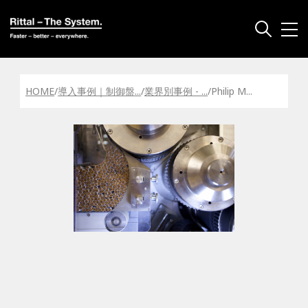
HOME
/
導入事例｜制御盤
...
/
業界別事例 ‐
...
/
Philip M
...