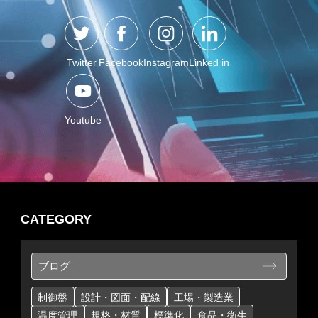
Twitter
Facebook
Instagram
Linked in
Youtube
CATEGORY
ブログ
制御盤
設計・図面・配線
工場・製造業
温度管理
規格・材質
標準化
食品・衛生