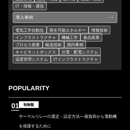
IT・情報・通信
導入事例
電気工学自動化
再生可能エネルギー
情報技術
インフラストラクチャ
機械工学
食品産業
プロセス産業
輸送技術
国内事例
キャビネットボックス
分電・配電システム
温度管理システム
ITインフラストラクチャ
POPULARITY
01
制御盤
サーマルリレーの選定・設定方法―過負荷から電動機
を保護するために