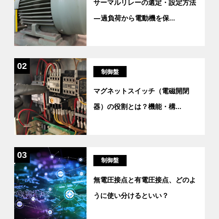
サーマルリレーの選定・設定方法
―過負荷から電動機を保
...
02
制御盤
マグネットスイッチ（電磁開閉
器）の役割とは？機能・構
...
03
制御盤
無電圧接点と有電圧接点、どのよ
うに使い分けるといい？