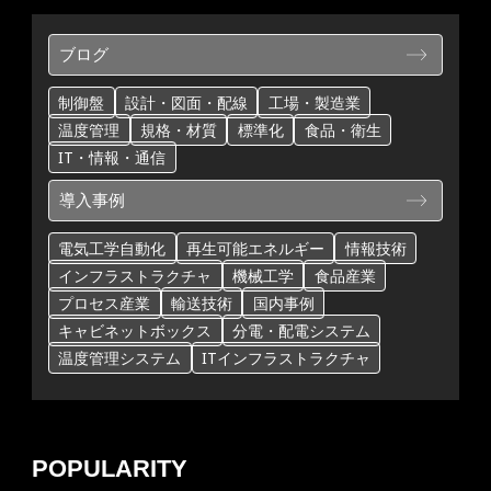
ブログ
制御盤
設計・図面・配線
工場・製造業
温度管理
規格・材質
標準化
食品・衛生
IT・情報・通信
導入事例
電気工学自動化
再生可能エネルギー
情報技術
インフラストラクチャ
機械工学
食品産業
プロセス産業
輸送技術
国内事例
キャビネットボックス
分電・配電システム
温度管理システム
ITインフラストラクチャ
POPULARITY