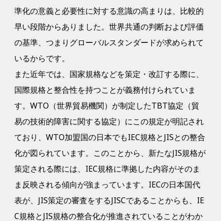
準化の意義と必要性に対する意識の高まりは、比較的
早い段階からありました。世界共通の判断および評価
の基準、つまりグローバルスタンダードが求められて
いるからです。
また近年では、国家規格などを策定・改訂する際に、
国際規格と整合性を持つことが義務付けられていま
す。WTO（世界貿易機関）が制定したTBT協定（貿
易の技術的障害に関する協定）にこの規定が明記され
ており、WTO加盟国の日本でもIEC規格とJISとの整合
化が図られています。このことから、新たなJIS規格が
策定される際には、IEC規格に準拠した内容がそのま
ま反映される傾向が強まっています。IECの日本国代
表が、JIS策定の審査をするJISCであることからも、IE
C規格とJIS規格の整合化が推進されていることがわか