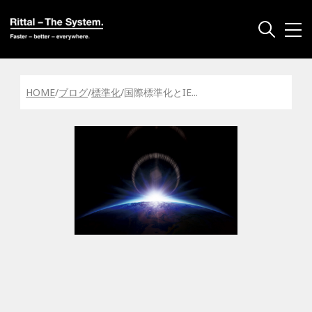
HOME
/
ブログ
/
標準化
/
国際標準化とIE
...