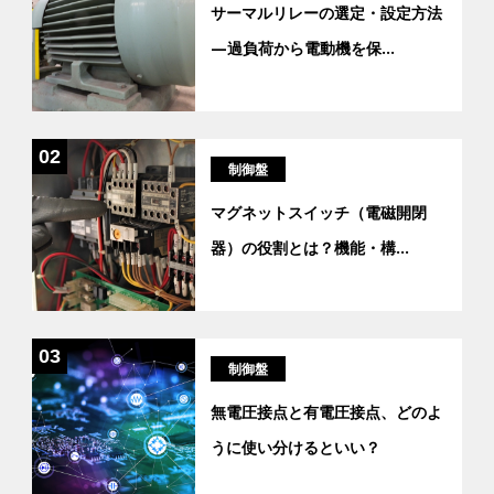
サーマルリレーの選定・設定方法
―過負荷から電動機を保
...
02
制御盤
マグネットスイッチ（電磁開閉
器）の役割とは？機能・構
...
03
制御盤
無電圧接点と有電圧接点、どのよ
うに使い分けるといい？