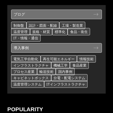
ブログ
制御盤
設計・図面・配線
工場・製造業
温度管理
規格・材質
標準化
食品・衛生
IT・情報・通信
導入事例
電気工学自動化
再生可能エネルギー
情報技術
インフラストラクチャ
機械工学
食品産業
プロセス産業
輸送技術
国内事例
キャビネットボックス
分電・配電システム
温度管理システム
ITインフラストラクチャ
POPULARITY