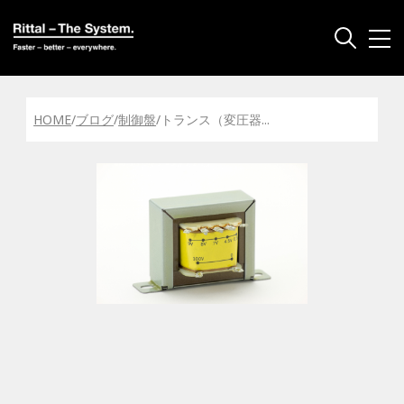
HOME
/
ブログ
/
制御盤
/
トランス（変圧器
...